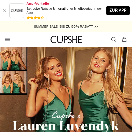
App-Vorteile
Exklusive Rabatte & monatlicher Mitgliedertag in der
ZUR APP
App
GRATIS MASSBAND MIT JEDEM SCHNELLVERSAND-ARTIKEL >>
SUMMER SALE:
BIS ZU 50% RABATT
>>
ZUM NEWSLETTER:
KOSTENLOSER VERSAND AB 89 €
BIS ZU -20% EXTRA ERHALTEN
>>
>>