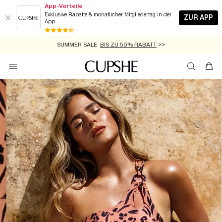
App-Vorteile
Exklusive Rabatte & monatlicher Mitgliedertag in der
ZUR APP
App
GRATIS MASSBAND MIT JEDEM SCHNELLVERSAND-ARTIKEL >>
SUMMER SALE:
BIS ZU 50% RABATT
>>
ZUM NEWSLETTER:
KOSTENLOSER VERSAND AB 89 €
BIS ZU -20% EXTRA ERHALTEN
>>
>>