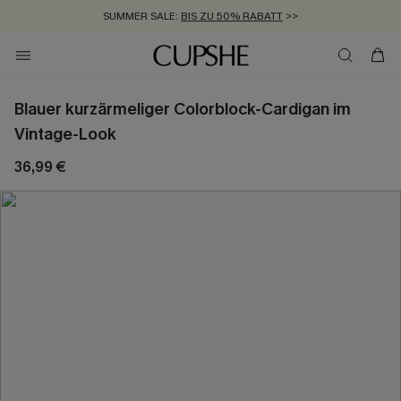
SUMMER SALE:
BIS ZU 50% RABATT
>>
ZUM NEWSLETTER:
KOSTENLOSER VERSAND AB 89 €
BIS ZU -20% EXTRA ERHALTEN
>>
>>
Blauer kurzärmeliger Colorblock-Cardigan im
Vintage-Look
36,99 €