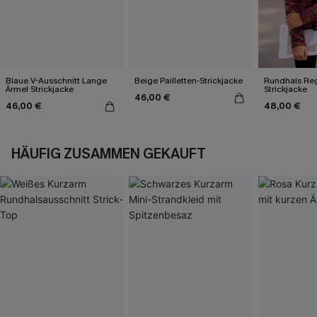
Blaue V-Ausschnitt Lange
Beige Pailletten-Strickjacke
Rundhals Re
Ärmel Strickjacke
Strickjacke
46,00 €
46,00 €
48,00 €
HÄUFIG ZUSAMMEN GEKAUFT