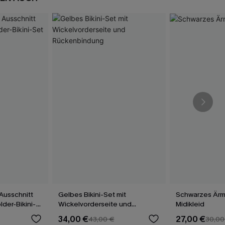
Ausschnitt
Gelbes Bikini-Set mit
Schwarzes Ärm
der-Bikini-
Wickelvorderseite und
Midikleid
Rückenbindung
34,00 €
27,00 €
43,00 €
30,00