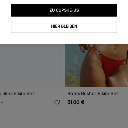
ZU CUPSHE-US
HIER BLEIBEN
inkes Bikini-Set
Rotes Bustier-Bikini-Set
51,00 €
 €