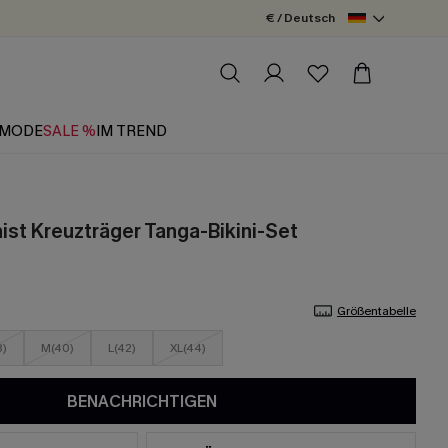
€ / Deutsch
MODE
SALE %
IM TREND
st Kreuzträger Tanga-Bikini-Set
Größentabelle
8)
M(40)
L(42)
XL(44)
BENACHRICHTIGEN