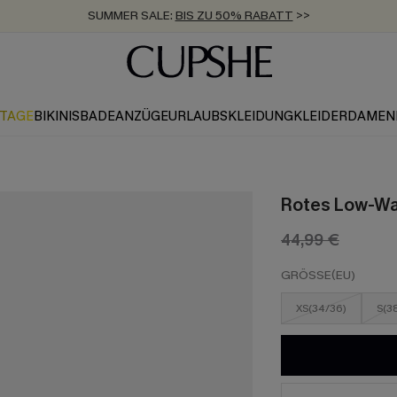
SUMMER SALE:
BIS ZU 50% RABATT
>>
ZUM NEWSLETTER:
KOSTENLOSER VERSAND AB 89 €
BIS ZU -20% EXTRA ERHALTEN
>>
>>
KTAGE
BIKINIS
BADEANZÜGE
URLAUBSKLEIDUNG
KLEIDER
DAMEN
Rotes Low-Wai
44,99 €
GRÖSSE(EU)
XS(34/36)
S(3