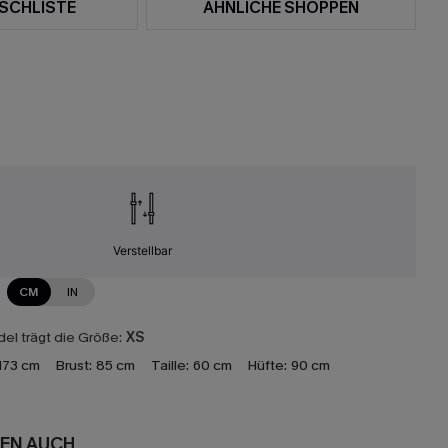
SCHLISTE
ÄHNLICHE SHOPPEN
Verstellbar
CM
IN
el trägt die Größe:
XS
173 cm
Brust:
85 cm
Taille:
60 cm
Hüfte:
90 cm
EN AUCH