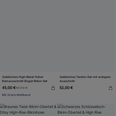
Geblümtes High-Waist Hoher
Geblümtes Tankini-Set mit eckigem
Beinausschnitt Bügel-Bikini-Set
Ausschnitt
45,00 €
53,00 €
50,00 €
Mit Gratis-Maßband
Separate Größen
Mit Gratis-Maßband