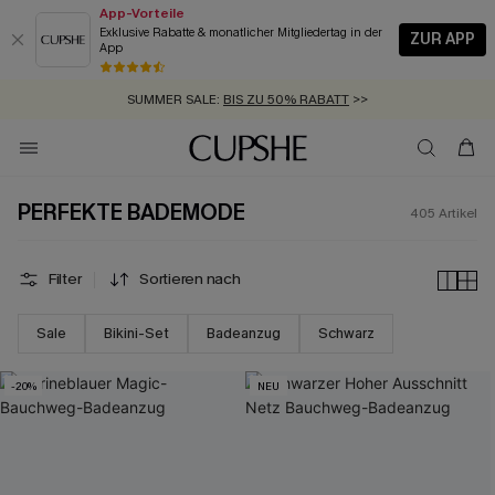
App-Vorteile
Exklusive Rabatte & monatlicher Mitgliedertag in der
ZUR APP
App
GRATIS MASSBAND MIT JEDEM SCHNELLVERSAND-ARTIKEL >>
SUMMER SALE:
BIS ZU 50% RABATT
>>
ZUM NEWSLETTER:
BIS ZU -20% EXTRA ERHALTEN
>>
KOSTENLOSER VERSAND AB 89 €
>>
PERFEKTE BADEMODE
405
Artikel
Filter
Sortieren nach
Sale
Bikini-Set
Badeanzug
Schwarz
-20%
NEU