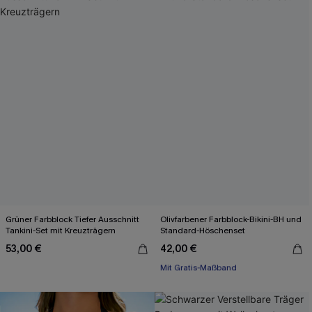
Grüner Farbblock Tiefer Ausschnitt
Olivfarbener Farbblock-Bikini-BH und
Tankini-Set mit Kreuzträgern
Standard-Höschenset
53,00 €
42,00 €
Mit Gratis-Maßband
Separate Größen
Mit Gratis-Maßband