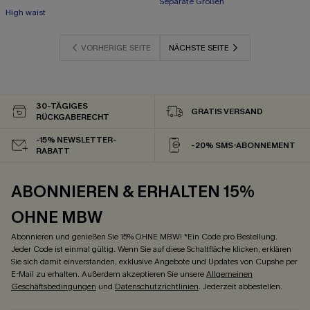
Separate Größen
High waist
VORHERIGE SEITE
NÄCHSTE SEITE
30-TÄGIGES
GRATIS VERSAND
RÜCKGABERECHT
-15% NEWSLETTER-
-20% SMS-ABONNEMENT
RABATT
ABONNIEREN & ERHALTEN 15%
OHNE MBW
Abonnieren und genießen Sie 15% OHNE MBW! *Ein Code pro Bestellung.
Jeder Code ist einmal gültig. Wenn Sie auf diese Schaltfläche klicken, erklären
Sie sich damit einverstanden, exklusive Angebote und Updates von Cupshe per
E-Mail zu erhalten. Außerdem akzeptieren Sie unsere
Allgemeinen
Geschäftsbedingungen
und
Datenschutzrichtlinien
. Jederzeit abbestellen.