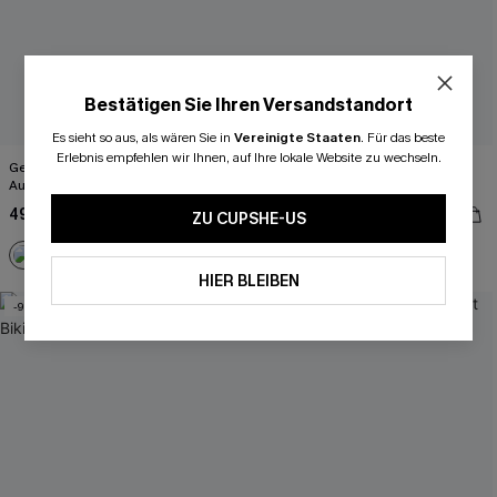
Bestätigen Sie Ihren Versandstandort
Es sieht so aus, als wären Sie in
Vereinigte Staaten
.
Für das beste
Erlebnis empfehlen wir Ihnen, auf Ihre lokale Website zu wechseln.
Gestreiftes Tankini-Set mit U-
Rotes strukturiertes High-Waist
Ausschnitt
Neckholder-Triangel-Bikini-Set
49,00 €
48,00 €
ZU CUPSHE-US
HIER BLEIBEN
-9%
NEU