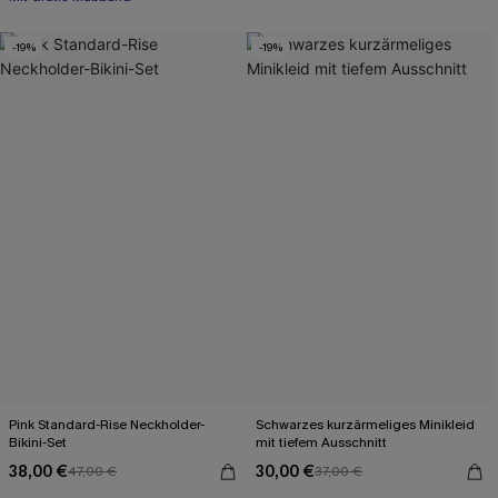
-19%
-19%
Pink Standard-Rise Neckholder-
Schwarzes kurzärmeliges Minikleid
Bikini-Set
mit tiefem Ausschnitt
38,00 €
30,00 €
47,00 €
37,00 €
Mit Gratis-Maßband