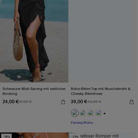
Schwarzer Midi-Sarong mit seitlicher
Boho-Bikini-Top mit Muschelnaht &
Bindung
Cheeky Bikinihose
24,00 €
39,00 €
31,00 €
43,00 €
+1
Paisley/Boho
-19%
-21%