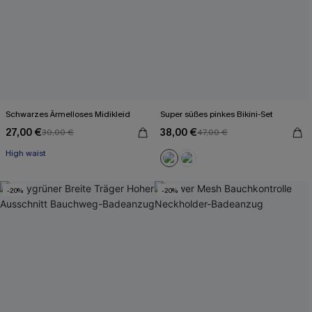
Schwarzes Ärmelloses Midikleid
Super süßes pinkes Bikini-Set
27,00 €
38,00 €
30,00 €
47,00 €
Mit Gratis-Maßband
High waist
Mit Gratis-Maßband
-20%
-20%