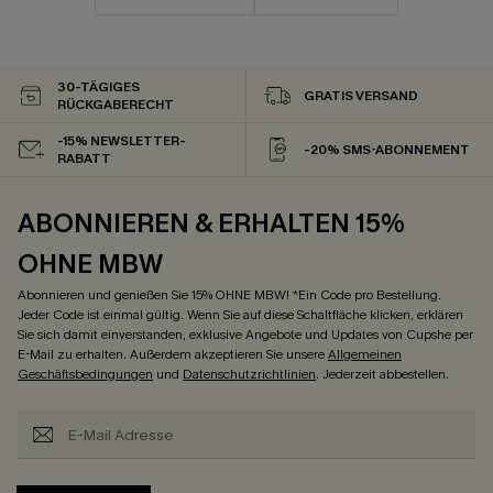
30-TÄGIGES
GRATIS VERSAND
RÜCKGABERECHT
-15% NEWSLETTER-
-20% SMS-ABONNEMENT
RABATT
ABONNIEREN & ERHALTEN 15%
OHNE MBW
Abonnieren und genießen Sie 15% OHNE MBW! *Ein Code pro Bestellung.
Jeder Code ist einmal gültig. Wenn Sie auf diese Schaltfläche klicken, erklären
Sie sich damit einverstanden, exklusive Angebote und Updates von Cupshe per
E-Mail zu erhalten. Außerdem akzeptieren Sie unsere
Allgemeinen
Geschäftsbedingungen
und
Datenschutzrichtlinien
. Jederzeit abbestellen.