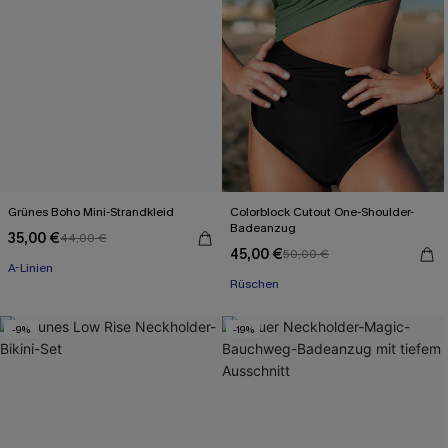
Grünes Boho Mini-Strandkleid
Colorblock Cutout One-Shoulder-
Badeanzug
35,00 €
44,00 €
45,00 €
50,00 €
A-Linien
Rüschen
-9%
-19%