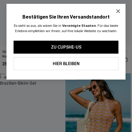
Bestätigen Sie Ihren Versandstandort
Es sieht so aus, als wären Sie in
Vereinigte Staaten
.
Für das beste
Erlebnis empfehlen wir Ihnen, auf Ihre lokale Website zu wechseln.
ZU CUPSHE-US
Grünes Triangel-Bikini-Set mit
Weiß Geblümter Ärmelloser Romper
Kontrastdetail
27,00 €
34,00 €
HIER BLEIBEN
35,00 €
44,00 €
-20%
-21%