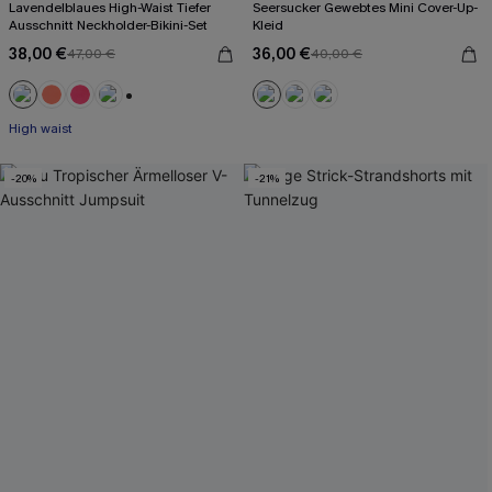
Lavendelblaues High-Waist Tiefer
Seersucker Gewebtes Mini Cover-Up-
Ausschnitt Neckholder-Bikini-Set
Kleid
38,00 €
36,00 €
47,00 €
40,00 €
+1
High waist
-20%
-21%