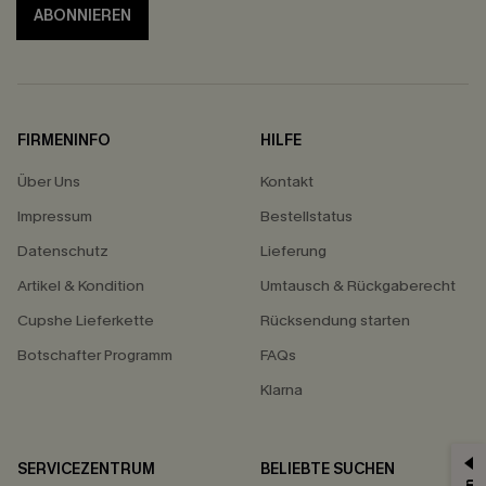
ABONNIEREN
FIRMENINFO
HILFE
Über Uns
Kontakt
Impressum
Bestellstatus
Datenschutz
Lieferung
Artikel & Kondition
Umtausch & Rückgaberecht
Cupshe Lieferkette
Rücksendung starten
Botschafter Programm
FAQs
Klarna
SERVICEZENTRUM
BELIEBTE SUCHEN
15% ERHALTEN