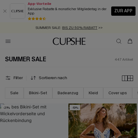
App-Vorteile
Exklusive Rabatte & monatlicher Mitgliedertag in der
ZUR APP
App
GRATIS MASSBAND MIT JEDEM SCHNELLVERSAND-ARTIKEL >>
SUMMER SALE:
BIS ZU 50% RABATT
>>
ZUM NEWSLETTER:
BIS ZU -20% EXTRA ERHALTEN
>>
KOSTENLOSER VERSAND AB 89 €
>>
SUMMER SALE
447
Artikel
Filter
Sortieren nach
Sale
Bikini-Set
Badeanzug
Kleid
Cover ups
-21%
-19%