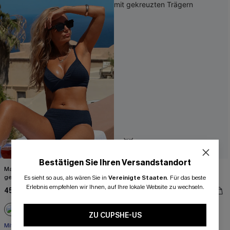
Bestätigen Sie Ihren Versandstandort
Marineblaues Bikini-Set mit
Blauer Bauchweg-Badeanzug mit
gekreuzten Trägern
gekreuzten Trägern
Es sieht so aus, als wären Sie in
Vereinigte Staaten
.
Für das beste
Erlebnis empfehlen wir Ihnen, auf Ihre lokale Website zu wechseln.
45,00 €
50,00 €
ZU CUPSHE-US
+2
Mit Gratis-Maßband
Bauch Kontrolle