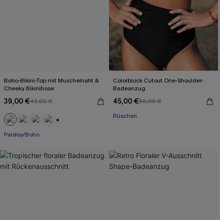
Boho-Bikini-Top mit Muschelnaht &
Colorblock Cutout One-Shoulder-
Cheeky Bikinihose
Badeanzug
39,00 €
45,00 €
43,00 €
50,00 €
Rüschen
+1
Paisley/Boho