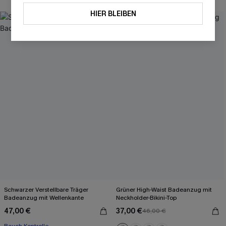
HIER BLEIBEN
-20%
Schwarzer Verstellbare Träger
Grüner High-Waist Badeanzug mit
Badeanzug mit Wellenkante
Neckholder-Bikini-Top
47,00 €
37,00 €
46,00 €