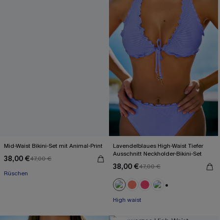
Mid-Waist Bikini-Set mit Animal-Print
Lavendelblaues High-Waist Tiefer
Ausschnitt Neckholder-Bikini-Set
38,00 €
47,00 €
38,00 €
47,00 €
Rüschen
+1
High waist