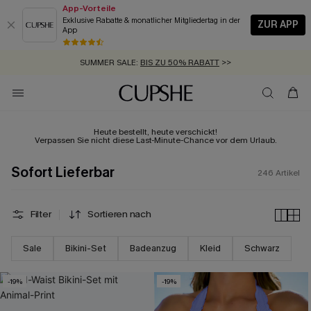
App-Vorteile
Exklusive Rabatte & monatlicher Mitgliedertag in der
ZUR APP
App
GRATIS MASSBAND MIT JEDEM SCHNELLVERSAND-ARTIKEL >>
SUMMER SALE:
BIS ZU 50% RABATT
>>
ZUM NEWSLETTER:
BIS ZU -20% EXTRA ERHALTEN
>>
KOSTENLOSER VERSAND AB 89 €
>>
Heute bestellt, heute verschickt!
Verpassen Sie nicht diese Last-Minute-Chance vor dem Urlaub.
Sofort Lieferbar
246
Artikel
Filter
Sortieren nach
Sale
Bikini-Set
Badeanzug
Kleid
Schwarz
-19%
-19%