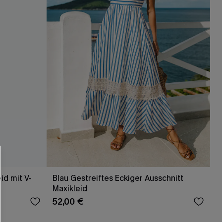
RHALTEN
r E-Mail-Abonnenten.
id mit V-
Blau Gestreiftes Eckiger Ausschnitt
Maxikleid
. Jeder Code ist einmal gültig.
52,00 €