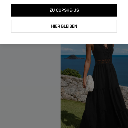
ZU CUPSHE-US
Mit dem Klick auf diese Schaltf
einverstanden, exklusive Wer
Mail zu erhalten. Sie akzepti
HIER BLEIBEN
Geschäftsbedingungen
und
D
sich jederzeit abmelden.
AB