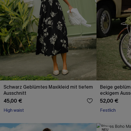
Schwarz Geblümtes Maxikleid mit tiefem
Beige geblümt
Ausschnitt
eckigem Auss
45,00 €
52,00 €
High waist
Festlich
NEU