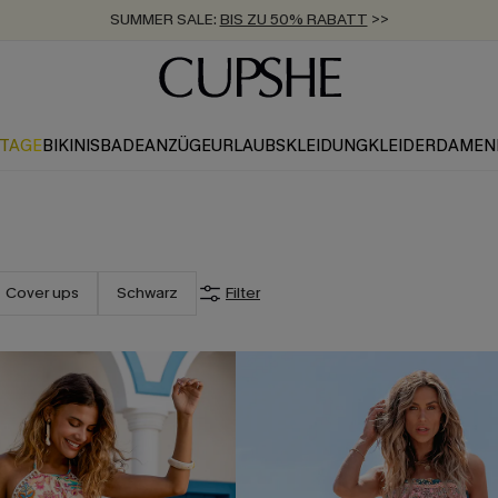
ZUM NEWSLETTER:
BIS ZU -20% EXTRA ERHALTEN
>>
KOSTENLOSER VERSAND AB 89 €
>>
KTAGE
BIKINIS
BADEANZÜGE
URLAUBSKLEIDUNG
KLEIDER
DAMEN
Cover ups
Schwarz
Filter