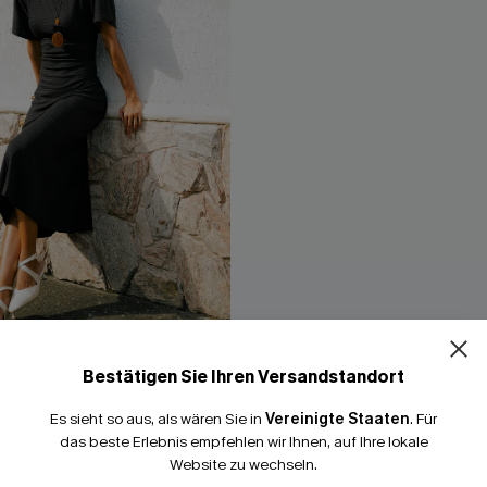
15% E
Bestätigen Sie Ihren Versandstandort
15% ohne MBW fü
zarm Maxikleid mit
Marineblaues Kurzarm Maxikle
hnitt
Ausschnitt
Es sieht so aus, als wären Sie in
Vereinigte Staaten
.
Für
*Ein Code pro Bestellung
49,00 €
das beste Erlebnis empfehlen wir Ihnen, auf Ihre lokale
Website zu wechseln.
X-Shape