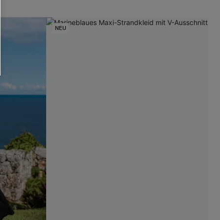
läche erklären Sie sich damit
NEU
beaktionen und Updates von Cupshe per E-
eren außerdem unsere
Allgemeinen
atenschutzbestimmungen
. Sie können
ONNIEREN