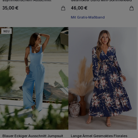
asymmetrischem Ausschnitt
Gesmokter Bund Mini-Sommerkleid
35,00 €
46,00 €
Mit Gratis-Maßband
X-Shape
Mit Gratis-Maßband
NEU
Blauer Eckiger Ausschnitt Jumpsuit
Lange Ärmel Gesmoktes Florales