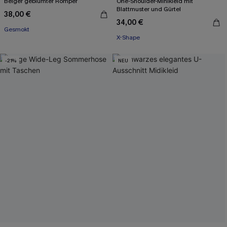
Beiger geblümter Romper
One-Shoulder-Minikleid mit
Blattmuster und Gürtel
38,00 €
34,00 €
Gesmokt
X-Shape
-21%
NEU