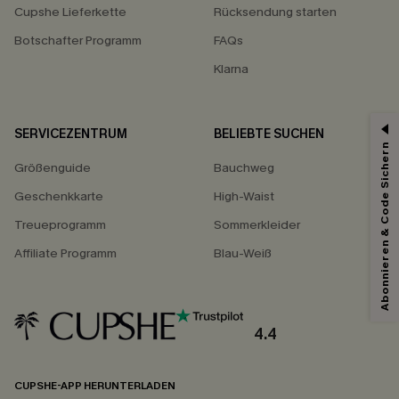
Cupshe Lieferkette
Rücksendung starten
Botschafter Programm
FAQs
Klarna
SERVICEZENTRUM
BELIEBTE SUCHEN
Abonnieren & Code Sichern
15% ERHALTEN
Größenguide
Bauchweg
15% ohne MBW für E-Mail-Abonnenten.
Geschenkkarte
High-Waist
*Ein Code pro Bestellung. Jeder Code ist einmal gültig.
Treueprogramm
Sommerkleider
Affiliate Programm
Blau-Weiß
Mit dem Klick auf diese Schaltfläche erklären Sie sich damit einverstanden,
exklusive Werbeaktionen und Updates von Cupshe per E-Mail zu erhalten.
Sie akzeptieren außerdem unsere
Allgemeinen Geschäftsbedingungen
4.4
und
Datenschutzbestimmungen
. Sie können sich jederzeit abmelden.
ABONNIEREN
CUPSHE-APP HERUNTERLADEN