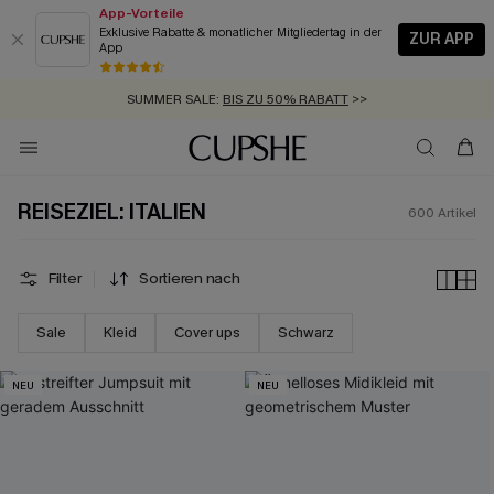
App-Vorteile
Exklusive Rabatte & monatlicher Mitgliedertag in der
ZUR APP
App
GRATIS MASSBAND MIT JEDEM SCHNELLVERSAND-ARTIKEL >>
SUMMER SALE:
BIS ZU 50% RABATT
>>
ZUM NEWSLETTER:
BIS ZU -20% EXTRA ERHALTEN
>>
KOSTENLOSER VERSAND AB 89 €
>>
REISEZIEL: ITALIEN
600
Artikel
Filter
Sortieren nach
Sale
Kleid
Cover ups
Schwarz
NEU
NEU