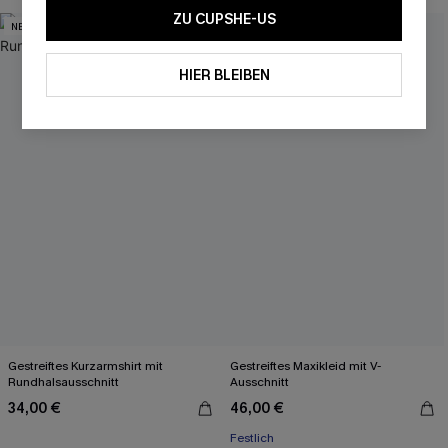
ZU CUPSHE-US
NEU
HIER BLEIBEN
Gestreiftes Kurzarmshirt mit
Gestreiftes Maxikleid mit V-
Rundhalsausschnitt
Ausschnitt
34,00 €
46,00 €
Festlich