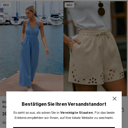
NEU
NEU
Blauer Gerades Bein Jumpsuit mit V-
Beige Shorts mit weitem Bein
Bestätigen Sie Ihren Versandstandort
Ausschnitt
39,00 €
Es sieht so aus, als wären Sie in
Vereinigte Staaten
.
Für das beste
39,00 €
Erlebnis empfehlen wir Ihnen, auf Ihre lokale Website zu wechseln.
Schnürung