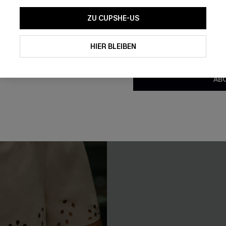
ZU CUPSHE-US
Mit dem Klick auf diese Schaltf
NEU
einverstanden, exklusive Wer
Mail zu erhalten. Sie akzepti
HIER BLEIBEN
Geschäftsbedingungen
und
D
sich jederzeit abmelden.
AB