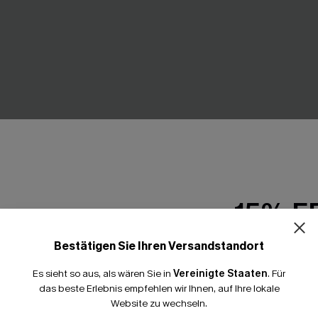
15% E
Bestätigen Sie Ihren Versandstandort
15% ohne MBW fü
Es sieht so aus, als wären Sie in
Vereinigte Staaten
.
Für
*Ein Code pro Bestellung
streiftes Langarm Strick-
Geblümter Badeanzug mit ti
das beste Erlebnis empfehlen wir Ihnen, auf Ihre lokale
Ausschnitt und Kreuzträgern
Website zu wechseln.
51,00 €