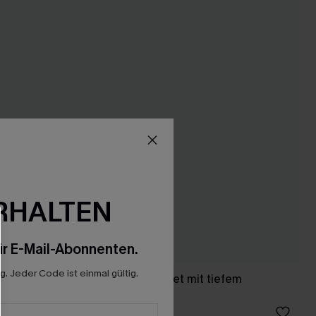
RHALTEN
r E-Mail-Abonnenten.
. Jeder Code ist einmal gültig.
efem
Patchwork-Bikini-Set mit tiefem
Ausschnitt
48,00 €