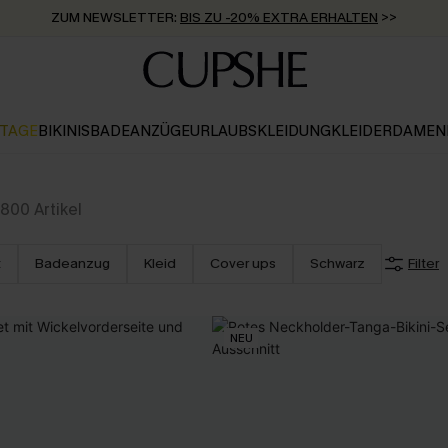
ZUM NEWSLETTER:
BIS ZU -20% EXTRA ERHALTEN
>>
KOSTENLOSER VERSAND AB 89 €
>>
KTAGE
BIKINIS
BADEANZÜGE
URLAUBSKLEIDUNG
KLEIDER
DAMEN
800
Artikel
t
Badeanzug
Kleid
Cover ups
Schwarz
Filter
NEU