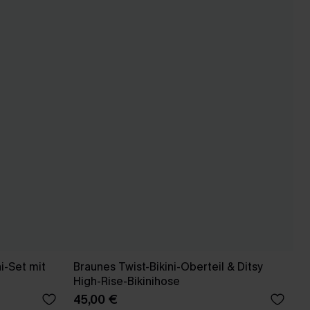
i-Set mit
Braunes Twist-Bikini-Oberteil & Ditsy
High-Rise-Bikinihose
45,00 €