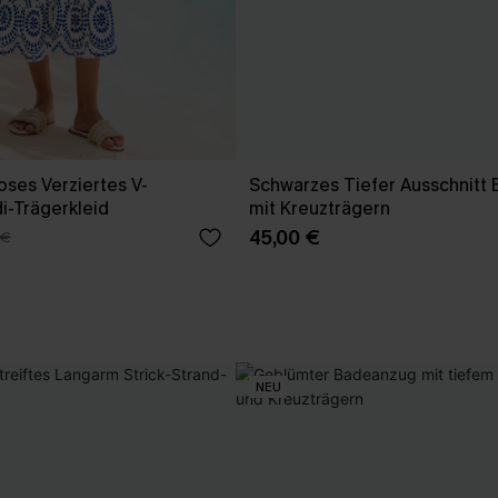
oses Verziertes V-
Schwarzes Tiefer Ausschnitt B
di-Trägerkleid
mit Kreuzträgern
45,00 €
 €
NEU