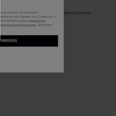
läche erklären Sie sich damit
NEU
beaktionen und Updates von Cupshe per E-
eren außerdem unsere
Allgemeinen
atenschutzbestimmungen
. Sie können
ONNIEREN