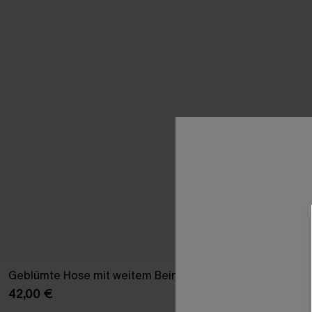
Geblümte Hose mit weitem Bein
Marineblau Ge
Strand-Top
42,00 €
39,00 €