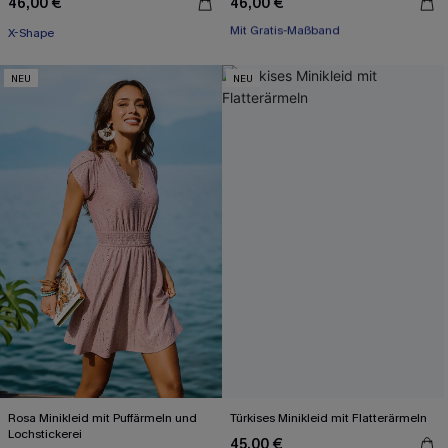
46,00 €
46,00 €
Mit Gratis-Maßband
X-Shape
X-Shape
Mit Gratis-Maßband
NEU
NEU
Rosa Minikleid mit Puffärmeln und
Türkises Minikleid mit Flatterärmeln
Lochstickerei
45,00 €