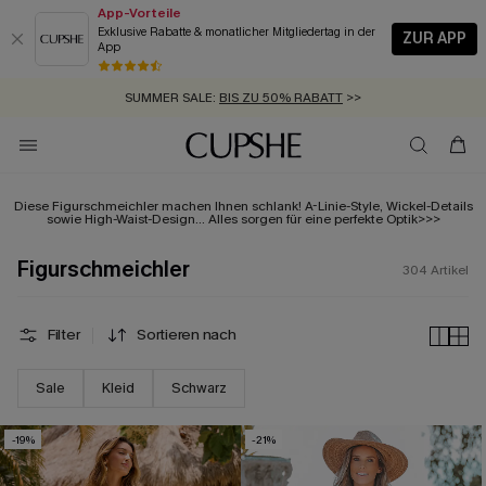
App-Vorteile
Exklusive Rabatte & monatlicher Mitgliedertag in der
ZUR APP
App
GRATIS MASSBAND MIT JEDEM SCHNELLVERSAND-ARTIKEL >>
SUMMER SALE:
BIS ZU 50% RABATT
>>
ZUM NEWSLETTER:
BIS ZU -20% EXTRA ERHALTEN
>>
KOSTENLOSER VERSAND AB 89 €
>>
Diese Figurschmeichler machen Ihnen schlank! A-Linie-Style, Wickel-Details
sowie High-Waist-Design... Alles sorgen für eine perfekte Optik>>>
Figurschmeichler
304
Artikel
Filter
Sortieren nach
Sale
Kleid
Schwarz
-19%
-21%