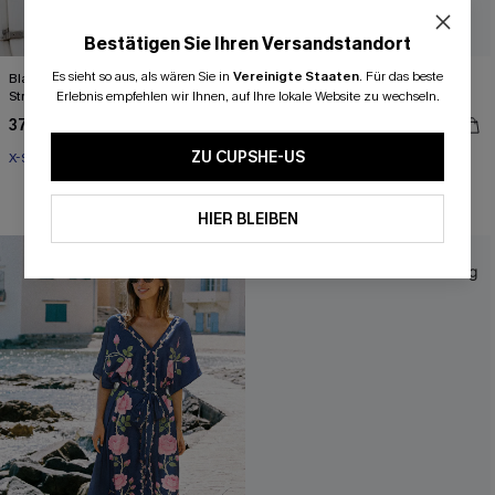
Bestätigen Sie Ihren Versandstandort
Es sieht so aus, als wären Sie in
Vereinigte Staaten
.
Für das beste
Blau-Weißes Boho Kurzarm Mini-
Kurzarm Mini-Strandkleid mit
Strandkleid
Erlebnis empfehlen wir Ihnen, auf Ihre lokale Website zu wechseln.
Kordelzug
37,00 €
39,00 €
ZU CUPSHE-US
X-Shape
X-Shape
HIER BLEIBEN
NEU