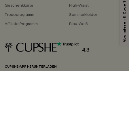
Abonnieren & Code Sichern
*Ein Code pro Bestellung. Jeder Code ist einmal gültig.
Geschenkkarte
High-Waist
Treueprogramm
Sommerkleider
Affiliate Programm
Blau-Weiß
Mit dem Klick auf diese Schaltfläche erklären Sie sich damit einverstanden,
exklusive Werbeaktionen und Updates von Cupshe per E-Mail zu erhalten.
Sie akzeptieren außerdem unsere
Allgemeinen Geschäftsbedingungen
und
Datenschutzbestimmungen
. Sie können sich jederzeit abmelden.
4.3
ABONNIEREN
CUPSHE-APP HERUNTERLADEN
FOLGEN SIE UNS AUF