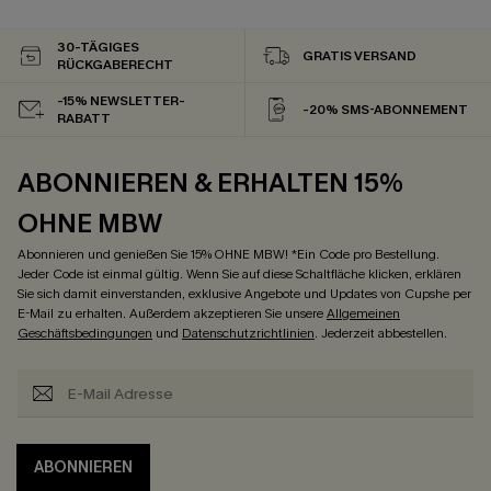
30-TÄGIGES
GRATIS VERSAND
RÜCKGABERECHT
-15% NEWSLETTER-
-20% SMS-ABONNEMENT
RABATT
ABONNIEREN & ERHALTEN 15%
OHNE MBW
Abonnieren und genießen Sie 15% OHNE MBW! *Ein Code pro Bestellung.
Jeder Code ist einmal gültig. Wenn Sie auf diese Schaltfläche klicken, erklären
Sie sich damit einverstanden, exklusive Angebote und Updates von Cupshe per
E-Mail zu erhalten. Außerdem akzeptieren Sie unsere
Allgemeinen
Geschäftsbedingungen
und
Datenschutzrichtlinien
. Jederzeit abbestellen.
ABONNIEREN