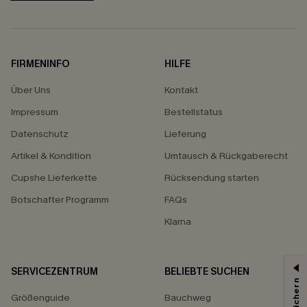
FIRMENINFO
HILFE
Über Uns
Kontakt
Impressum
Bestellstatus
Datenschutz
Lieferung
Artikel & Kondition
Umtausch & Rückgaberecht
Cupshe Lieferkette
Rücksendung starten
Botschafter Programm
FAQs
Klarna
SERVICEZENTRUM
BELIEBTE SUCHEN
15% ERHALTEN
Größenguide
Bauchweg
15% ohne MBW für E-Mail-Abonnenten.