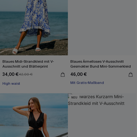
Blaues Midi-Strandkleid mit V-
Blaues Ärmelloses V-Ausschnitt
Ausschnitt und Blätterprint
Gesmokter Bund Mini-Sommerkleid
34,00 €
46,00 €
42,00 €
Mit Gratis-Maßband
High waist
X-Shape
Mit Gratis-Maßband
NEU