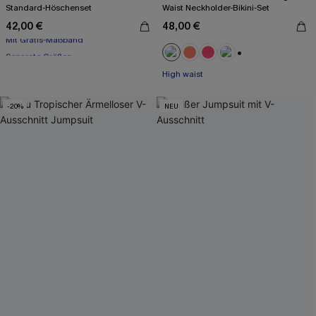
Standard-Höschenset
Waist Neckholder-Bikini-Set
42,00 €
48,00 €
Mit Gratis-Maßband
Separate Größen
Mit Gratis-Maßband
+1
High waist
-20%
NEU