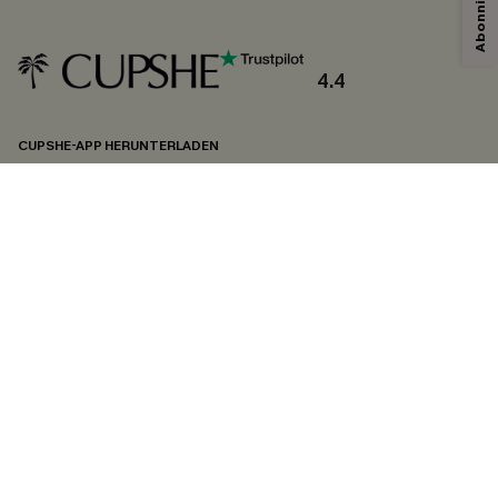
Mit dem Klick auf diese Schaltfläche erklären Sie sich damit einverstanden,
exklusive Werbeaktionen und Updates von Cupshe per E-Mail zu erhalten.
Sie akzeptieren außerdem unsere
Allgemeinen Geschäftsbedingungen
und
Datenschutzbestimmungen
. Sie können sich jederzeit abmelden.
4.4
ABONNIEREN
CUPSHE-APP HERUNTERLADEN
FOLGEN SIE UNS AUF
©2026 CUPSHE DEUTSCHLAND
Datenschutz
&
AGB
&
Zugänglichkeitserklärung
Cookie-Einstellungen