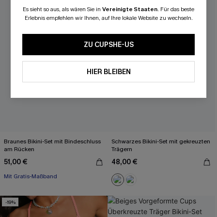
Es sieht so aus, als wären Sie in
Vereinigte Staaten
.
Für das beste
Erlebnis empfehlen wir Ihnen, auf Ihre lokale Website zu wechseln.
ZU CUPSHE-US
HIER BLEIBEN
Braunes Bikini-Set mit Bindeschluss
Schwarzes Bikini-Set mit gekreuzten
am Rücken
Trägern
51,00 €
48,00 €
Mit Gratis-Maßband
-19%