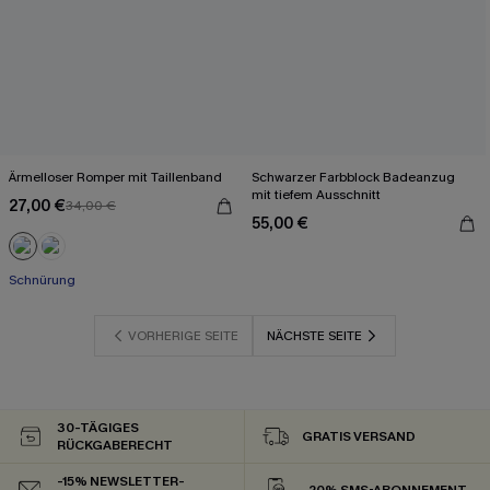
Ärmelloser Romper mit Taillenband
Schwarzer Farbblock Badeanzug
mit tiefem Ausschnitt
27,00 €
34,00 €
55,00 €
Schnürung
VORHERIGE SEITE
NÄCHSTE SEITE
30-TÄGIGES
GRATIS VERSAND
RÜCKGABERECHT
-15% NEWSLETTER-