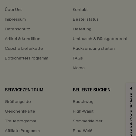
Über Uns
Kontakt
Impressum
Bestellstatus
Datenschutz
Lieferung
Artikel & Kondition
Umtausch & Rückgaberecht
Cupshe Lieferkette
Rücksendung starten
Botschafter Programm
FAQs
Klarna
SERVICEZENTRUM
BELIEBTE SUCHEN
15% ERHALTEN
Abonnieren & Code Sichern
Größenguide
Bauchweg
15% ohne MBW für E-Mail-Abonnenten.
*Ein Code pro Bestellung. Jeder Code ist einmal gültig.
Geschenkkarte
High-Waist
Treueprogramm
Sommerkleider
Affiliate Programm
Blau-Weiß