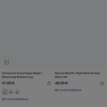
Schwarzer Kreuzträger Magic-
Blaues Metallic High-Waist Bustier-
Bauchweg-Badeanzug
Bikini-Set
47,00 €
48,00 €
Mit Gratis-Maßband
High waist
Mit Gratis-Maßband
Mit Gratis-Maßband
Starke Bauchkontrolle
Mit Gratis-Maßband