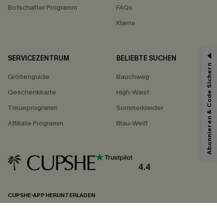
Botschafter Programm
FAQs
Klarna
SERVICEZENTRUM
BELIEBTE SUCHEN
Abonnieren & Code Sichern
Größenguide
Bauchweg
Geschenkkarte
High-Waist
Treueprogramm
Sommerkleider
Affiliate Programm
Blau-Weiß
4.4
CUPSHE-APP HERUNTERLADEN