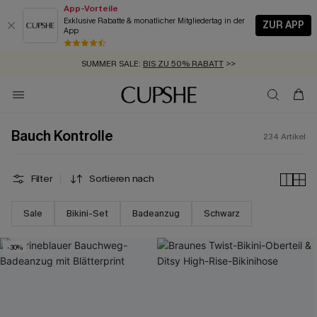
App-Vorteile
Exklusive Rabatte & monatlicher Mitgliedertag in der
ZUR APP
App
GRATIS MASSBAND MIT JEDEM SCHNELLVERSAND-ARTIKEL >>
SUMMER SALE:
BIS ZU 50% RABATT
>>
ZUM NEWSLETTER:
BIS ZU -20% EXTRA ERHALTEN
>>
KOSTENLOSER VERSAND AB 89 €
>>
Bauch Kontrolle
234
Artikel
Filter
Sortieren nach
Sale
Bikini-Set
Badeanzug
Schwarz
-30%