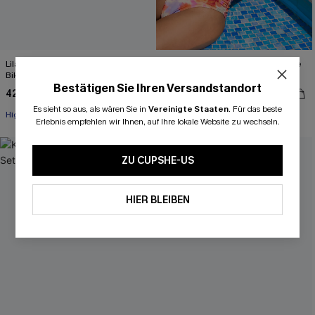
Lila Farbblock High-Waist Bustier-
Geblümtes High-Waist Abnehmbare
Bikini-Set
Träger Bügel-Bikini-Set
Bestätigen Sie Ihren Versandstandort
42,00 €
51,00 €
Es sieht so aus, als wären Sie in
Vereinigte Staaten
.
Für das beste
High waist
Separate Größen
Erlebnis empfehlen wir Ihnen, auf Ihre lokale Website zu wechseln.
ZU CUPSHE-US
HIER BLEIBEN