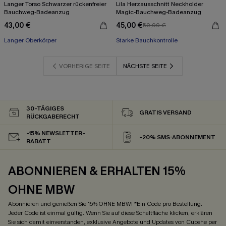
Langer Torso Schwarzer rückenfreier
Lila Herzausschnitt Neckholder
Bauchweg-Badeanzug
Magic-Bauchweg-Badeanzug
43,00 €
45,00 €
50,00 €
Langer Oberkörper
Starke Bauchkontrolle
VORHERIGE SEITE
NÄCHSTE SEITE
30-TÄGIGES
GRATIS VERSAND
RÜCKGABERECHT
-15% NEWSLETTER-
-20% SMS-ABONNEMENT
RABATT
ABONNIEREN & ERHALTEN 15%
OHNE MBW
Abonnieren und genießen Sie 15% OHNE MBW! *Ein Code pro Bestellung.
Jeder Code ist einmal gültig. Wenn Sie auf diese Schaltfläche klicken, erklären
Sie sich damit einverstanden, exklusive Angebote und Updates von Cupshe per